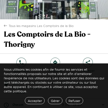
Tous les magasins Les Comptoirs de la Bio
back
Les Comptoirs de La Bio -
Thorigny
phone
direction
share
Nous utilisons les cookies afin de fournir les services et
Téléphone
Itinéraire
Partager
fonctionnalités proposés sur notre site et afin d’améliorer
l’expérience de nos utilisateurs. Les cookies sont des données qui
sont téléchargés ou stockés sur votre ordinateur ou sur tout
Zac Des Vallières - 17 Allée Des Rousselets
marker
autre appareil. En continuant à utiliser ce site, vous acceptez
77400 Thorigny Sur Marne
cette politique.
France
Accepter
Gérer
Refuser
clock
Ouvert
9:30 - 19:30
arrow