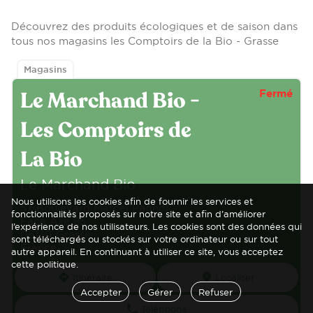
Découvrez des produits écologiques et de saison dans
tous nos magasins les Comptoirs de la Bio - Grasse
Magasins
Fermé
Le Marchand Bio -
Les Comptoirs de
La Bio
Le Marchand Bio
Nous utilisons les cookies afin de fournir les services et
57 Boulevard Marcel Pagnol
fonctionnalités proposés sur notre site et afin d’améliorer
Face Axe 85
l’expérience de nos utilisateurs. Les cookies sont des données qui
06130 Grasse
sont téléchargés ou stockés sur votre ordinateur ou sur tout
France
autre appareil. En continuant à utiliser ce site, vous acceptez
cette politique.
Itinéraire
Localiser
direction
markers
Accepter
Gérer
Refuser
Téléphone
phone