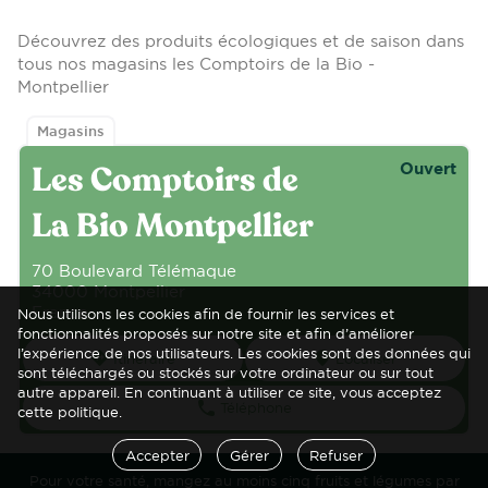
Découvrez des produits écologiques et de saison dans
tous nos magasins les Comptoirs de la Bio -
Montpellier
Magasins
Ouvert
Les Comptoirs de
La Bio Montpellier
70 Boulevard Télémaque
34000 Montpellier
France
Nous utilisons les cookies afin de fournir les services et
fonctionnalités proposés sur notre site et afin d’améliorer
l’expérience de nos utilisateurs. Les cookies sont des données qui
Itinéraire
Localiser
direction
markers
sont téléchargés ou stockés sur votre ordinateur ou sur tout
autre appareil. En continuant à utiliser ce site, vous acceptez
Téléphone
phone
cette politique.
Accepter
Gérer
Refuser
Pour votre santé, mangez au moins cinq fruits et légumes par