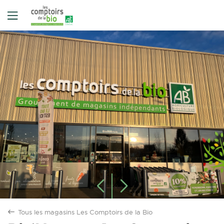
Oui
Non
Tous les magasins Les Comptoirs de la Bio
back